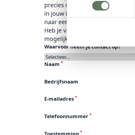
precies deze uitvoering zoekt of e
in jouw interieur, wij denken me
naar een concreet voorstel.
Heb je vragen over de afmetinge
mogelijkheden?
Bel
,
mail
of stuu
*
Waarvoor neem je contact op?
*
Naam
Bedrijfsnaam
*
E-mailadres
*
Telefoonnummer
*
Toestemming