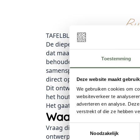
Ru
TAFELBLAD MET VERBRAND HOU
De diepe structuur van verbrand h
dat maakt het ontwerp zo sterk. 
Toestemming
behouden, terwijl de heldere epox
samenspel van pure natuur en een
direct opvalt.
Deze website maakt gebruik
Dit ontwerp laat goed zien hoe k
We gebruiken cookies om cont
het hout geeft het geheel veel di
websiteverkeer te analyseren
Het gaat hierbij om alleen het taf
adverteren en analyse. Deze
verstrekt of die ze hebben v
Waarmee kunnen 
Vraag direct een offerte aan voor
Toestemmingsselectie
Noodzakelijk
ontwerp op maat maken of deel j