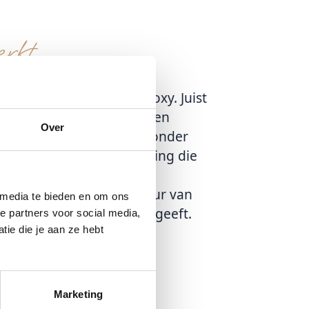
rkt
n kristalheldere laag epoxy. Juist
kening van het hout blijven
Over
eeft. Zo ontstaat een bijzonder
contrast en een uitstraling die
ad. De zichtbare structuur van
 media te bieden en om ons
e en luxe uitstraling meegeeft.
e partners voor social media,
ie die je aan ze hebt
Marketing