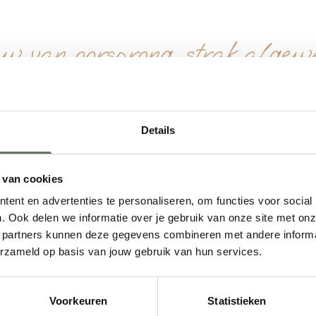
w van oorsprong, strak afgewe
T EN HELDERE EPOXY
out blijft in dit tafelblad goed zichtbaar onder ee
De ruwe lijnen, donkere nuances en natuurlijke te
Details
y het blad een strakke en verfijnde uitstraling g
 moderne afwerking. Een tafelblad met karakter, 
 van cookies
racht en verfijning samen kunnen komen in een bl
ent en advertenties te personaliseren, om functies voor social
epte, terwijl de epoxy het oppervlak een verzorgd
. Ook delen we informatie over je gebruik van onze site met onz
elblad, geleverd exclusief onderstel.
 partners kunnen deze gegevens combineren met andere informat
erzameld op basis van jouw gebruik van hun services.
we je helpen?
 deze tafel, laat een vergelijkbaar
Voorkeuren
Statistieken
ouw eigen idee met ons. Of je nu