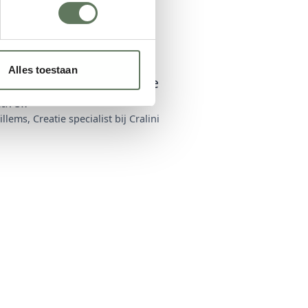
Alles toestaan
 creëren we jouw unieke
afel!"
lems, Creatie specialist bij Cralini