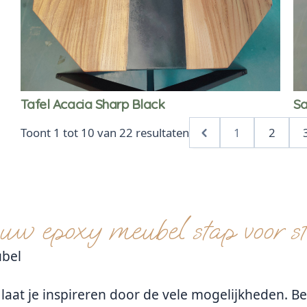
Tafel Acacia Sharp Black
Sa
Toont
1
tot
10
van
22
resultaten
1
2
uw epoxy meubel stap voor s
bel
laat je inspireren door de vele mogelijkheden. Be