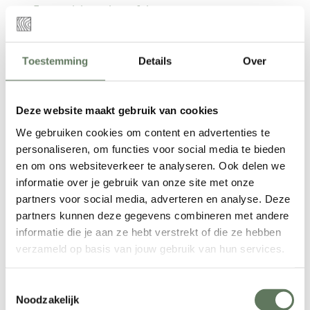
Epoxy rivier salontafel
Epoxy riviertafels
Epoxy tafelblad
Experience Center
Toestemming
Details
Over
Forest green epoxy eettafel en salontafel set
Home
Meubelmaker Ede
Deze website maakt gebruik van cookies
Offerte aanvragen
We gebruiken cookies om content en advertenties te
Over Cralini
personaliseren, om functies voor social media te bieden
Prachtige oceaan blauwe epoxy tafel
en om ons websiteverkeer te analyseren. Ook delen we
Privacyverklaring
informatie over je gebruik van onze site met onze
Producten
partners voor social media, adverteren en analyse. Deze
Projecten
partners kunnen deze gegevens combineren met andere
Sitemap
informatie die je aan ze hebt verstrekt of die ze hebben
Suar tafels met epoxy
verzameld op basis van jouw gebruik van hun services.
Tafels met epoxy voor restaurant De
Dorpskamer
Toestemmingsselectie
Tropische epoxy tafel
Noodzakelijk