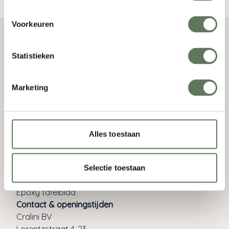
Voorkeuren
Statistieken
Marketing
Ontzorgd van begin tot eind!
Snel naar
Alles toestaan
Epoxy boomstamtafel
Epoxy bijzettafel
Epoxy bureau
Selectie toestaan
Epoxy riviertafel
Epoxy tafelblad
Contact & openingstijden
Cralini BV